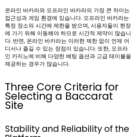
온라인 바카라와 오프라인 바카라의 가장 큰 차이는
접근성과 게임 환경에 있습니다. 오프라인 바카라는
특정 장소와 시간에 제한을 받으며, 사용자들이 현장
에 가기 위해 이동해야 하므로 시간적 제약이 많습니
다. 반면, 온라인 바카라는 이러한 제한 없이 언제 어
디서나 즐길 수 있는 장점이 있습니다. 또한, 오프라
인 카지노에 비해 다양한 베팅 옵션과 고급 테이블을
제공하는 경우가 많습니다.
Three Core Criteria for
Selecting a Baccarat
Site
Stability and Reliability of the