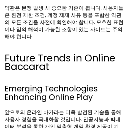
약관은 분쟁 발생 시 중요한 기준이 됩니다. 사용자들
은 환전 제한 조건, 계정 제재 사유 등을 포함한 약관
의 모든 조건을 사전에 확인해야 합니다. 모호한 표현
이나 임의 해석이 가능한 조항이 있는 사이트는 주의
해야 합니다.
Future Trends in Online
Baccarat
Emerging Technologies
Enhancing Online Play
앞으로의 온라인 바카라는 더욱 발전된 기술을 통해
사용자 경험을 극대화할 것입니다. 인공지능과 빅데
이터 분석을 통한 개인 맞춤형 게임 환경 제공이 기