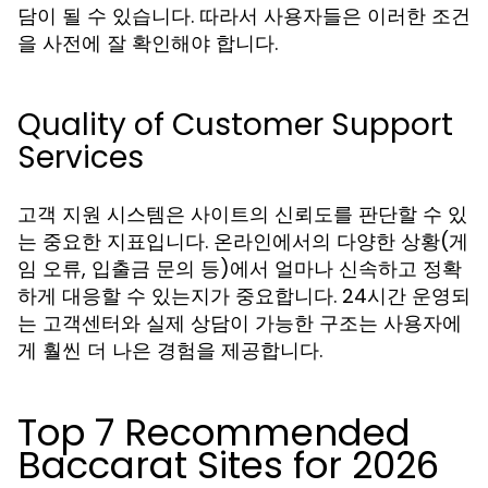
담이 될 수 있습니다. 따라서 사용자들은 이러한 조건
을 사전에 잘 확인해야 합니다.
Quality of Customer Support
Services
고객 지원 시스템은 사이트의 신뢰도를 판단할 수 있
는 중요한 지표입니다. 온라인에서의 다양한 상황(게
임 오류, 입출금 문의 등)에서 얼마나 신속하고 정확
하게 대응할 수 있는지가 중요합니다. 24시간 운영되
는 고객센터와 실제 상담이 가능한 구조는 사용자에
게 훨씬 더 나은 경험을 제공합니다.
Top 7 Recommended
Baccarat Sites for 2026