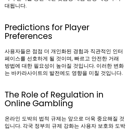
대됩니다.
Predictions for Player
Preferences
사용자들은 점점 더 개인화된 경험과 직관적인 인터
페이스를 선호하게 될 것이며, 빠르고 안전한 거래
방법에 대한 필요성이 높아질 것입니다. 이러한 변화
는 바카라사이트의 발전에도 영향을 미칠 것입니다.
The Role of Regulation in
Online Gambling
온라인 도박의 법적 규제는 앞으로 더욱 중요해질 것
입니다. 각국 정부의 규제 강화는 사용자 보호와 도박