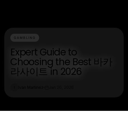
GAMBLING
Expert Guide to
Choosing the Best 바카
라사이트 in 2026
Ivan Martinez
Jan 26, 2026
I