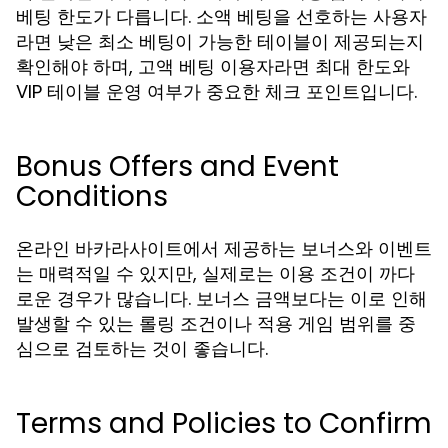
베팅 한도가 다릅니다. 소액 베팅을 선호하는 사용자
라면 낮은 최소 베팅이 가능한 테이블이 제공되는지
확인해야 하며, 고액 베팅 이용자라면 최대 한도와
VIP 테이블 운영 여부가 중요한 체크 포인트입니다.
Bonus Offers and Event
Conditions
온라인 바카라사이트에서 제공하는 보너스와 이벤트
는 매력적일 수 있지만, 실제로는 이용 조건이 까다
로운 경우가 많습니다. 보너스 금액보다는 이로 인해
발생할 수 있는 롤링 조건이나 적용 게임 범위를 중
심으로 검토하는 것이 좋습니다.
Terms and Policies to Confirm