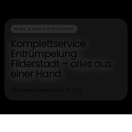
NEWS & MEDIA PUBLISHERS
Komplettservice
Entrümpelung
Filderstadt – alles aus
einer Hand
Amanda Gordon
Nov 25, 2025
A