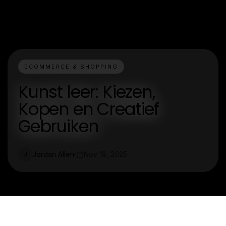
ECOMMERCE & SHOPPING
Kunst leer: Kiezen,
Kopen en Creatief
Gebruiken
Jordan Allen
Nov 18, 2025
J