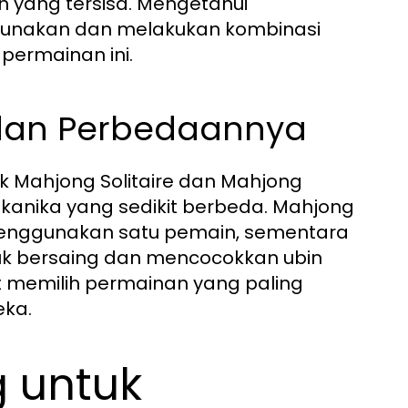
n yang tersisa. Mengetahui
igunakan dan melakukan kombinasi
ermainan ini.
dan Perbedaannya
k Mahjong Solitaire dan Mahjong
anika yang sedikit berbeda. Mahjong
 menggunakan satu pemain, sementara
k bersaing dan mencocokkan ubin
t memilih permainan yang paling
eka.
g untuk