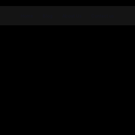
Home
Blog
About Us
Contact us