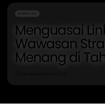
GAMBLING
Menguasai Lin
Wawasan Strat
Menang di Ta
Ivan Martinez
Dec 19, 2025
I