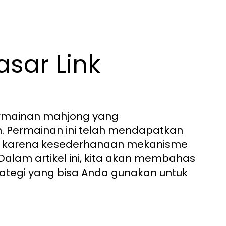
sar Link
permainan mahjong yang
 Permainan ini telah mendapatkan
ne karena kesederhanaan mekanisme
alam artikel ini, kita akan membahas
trategi yang bisa Anda gunakan untuk