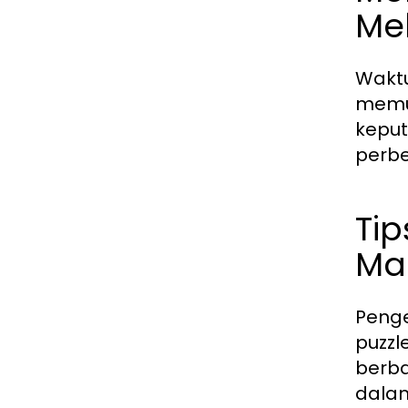
Me
Waktu
memu
keput
perbe
Tip
Ma
Penge
puzzl
berba
dalam