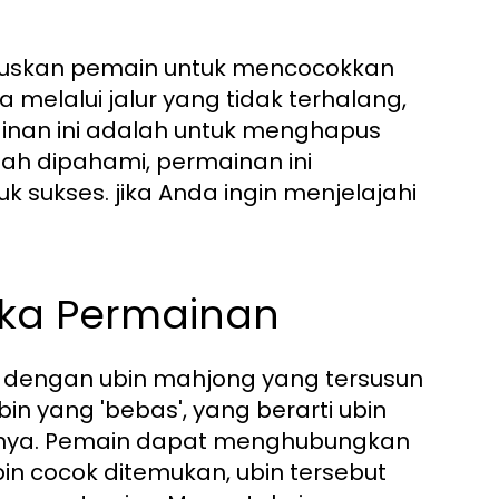
ruskan pemain untuk mencocokkan
elalui jalur yang tidak terhalang,
mainan ini adalah untuk menghapus
ah dipahami, permainan ini
k sukses. jika Anda ingin menjelajahi
ika Permainan
 dengan ubin mahjong yang tersusun
n yang 'bebas', yang berarti ubin
elahnya. Pemain dapat menghubungkan
bin cocok ditemukan, ubin tersebut