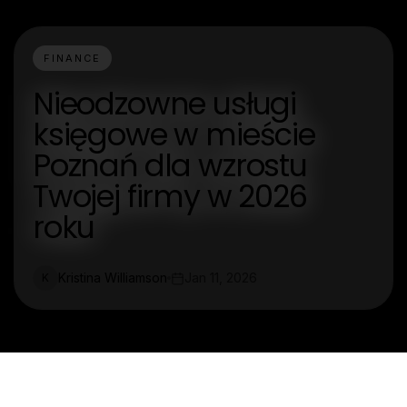
FINANCE
Nieodzowne usługi
księgowe w mieście
Poznań dla wzrostu
Twojej firmy w 2026
roku
Kristina Williamson
Jan 11, 2026
K