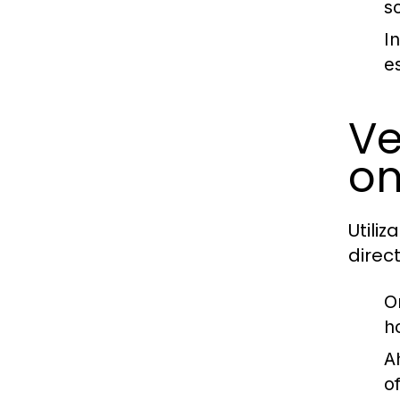
so
I
e
Ve
on
Utiliz
direc
O
h
A
o