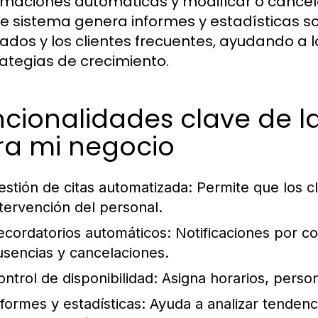
rmaciones automáticas y modificar o cancela
de sistema genera informes y estadísticas so
itados y los clientes frecuentes, ayudando a 
rategias de crecimiento.
cionalidades clave de la
ra mi negocio
estión de citas automatizada:
Permite que los cl
ntervención del personal.
ecordatorios automáticos:
Notificaciones por c
usencias y cancelaciones.
ontrol de disponibilidad:
Asigna horarios, perso
nformes y estadísticas:
Ayuda a analizar tendenc