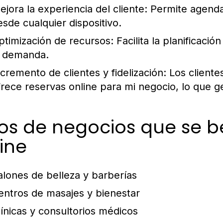
ejora la experiencia del cliente:
Permite agendar
esde cualquier dispositivo.
ptimización de recursos:
Facilita la planificaci
a demanda.
ncremento de clientes y fidelización:
Los cliente
frece
reservas online para mi negocio
, lo que g
os de negocios que se b
ine
alones de belleza y barberías
entros de masajes y bienestar
línicas y consultorios médicos