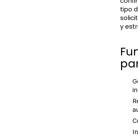
confi
tipo 
solic
y est
Fun
pa
G
i
R
a
C
I