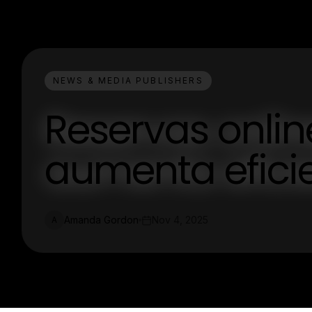
NEWS & MEDIA PUBLISHERS
Reservas onlin
aumenta eficie
Amanda Gordon
Nov 4, 2025
A