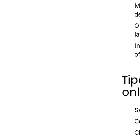
M
d
O
l
I
o
Tip
onl
S
C
C