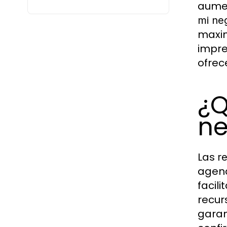
aumen
mi ne
maxim
impre
ofrec
¿Q
ne
Las
r
agend
facil
recur
garan