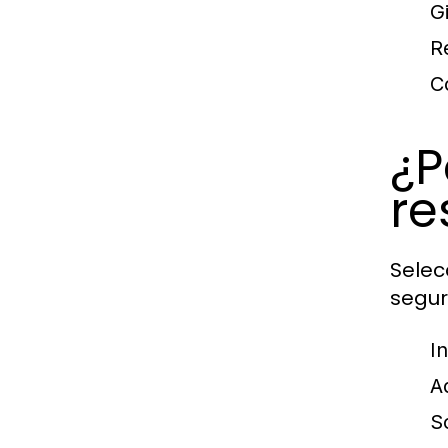
G
R
C
¿P
re
Selec
segur
In
A
S