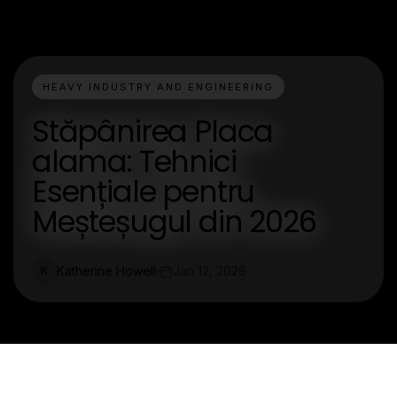
HEAVY INDUSTRY AND ENGINEERING
Stăpânirea Placa
alama: Tehnici
Esențiale pentru
Meșteșugul din 2026
Katherine Howell
Jan 12, 2026
K